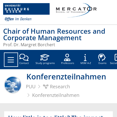
Chair of Human Resources and
Corporate Management
Prof. Dr. Margret Borchert
Soc
Contact
Study programs
Professors
MSM A-Z
Exams
Socia
Konferenzteilnahmen
PUU
Research
Konferenzteilnahmen