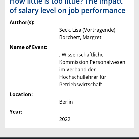
How little is too little? The impact
of salary level on job performance
Author(s):
Seck, Lisa (Vortragende);
Borchert, Margret
Name of Event:
; Wissenschaftliche
Kommission Personalwesen
im Verband der
Hochschullehrer für
Betriebswirtschaft
Location:
Berlin
Year:
2022