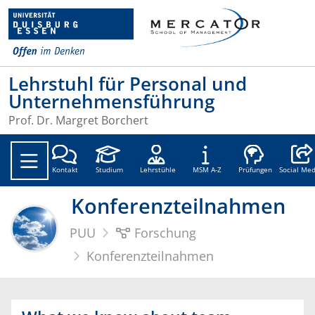
Lehrstuhl für Personal und
Unternehmensführung
Prof. Dr. Margret Borchert
Social
Kontakt
Studium
Lehrstühle
MSM A-Z
Prüfungen
Social Med
Konferenzteilnahmen
PUU
Forschung
Konferenzteilnahmen