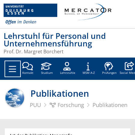
Lehrstuhl für Personal und
Unternehmensführung
Prof. Dr. Margret Borchert
Social
Kontakt
Studium
Lehrstühle
MSM A-Z
Prüfungen
Social Med
Publikationen
PUU
Forschung
Publikationen