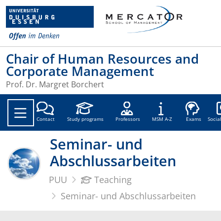
Chair of Human Resources and
Corporate Management
Prof. Dr. Margret Borchert
Soc
Contact
Study programs
Professors
MSM A-Z
Exams
Socia
Seminar- und
Abschlussarbeiten
PUU
Teaching
Seminar- und Abschlussarbeiten