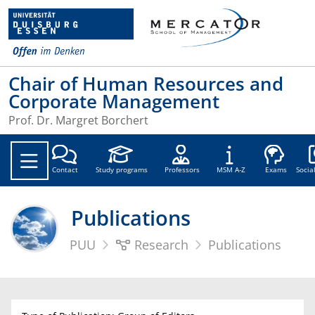
Chair of Human Resources and
Corporate Management
Prof. Dr. Margret Borchert
Soc
Contact
Study programs
Professors
MSM A-Z
Exams
Socia
Publications
PUU
Research
Publications