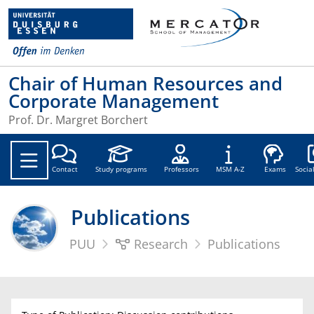
Chair of Human Resources and
Corporate Management
Prof. Dr. Margret Borchert
Soc
Contact
Study programs
Professors
MSM A-Z
Exams
Socia
Publications
PUU
Research
Publications