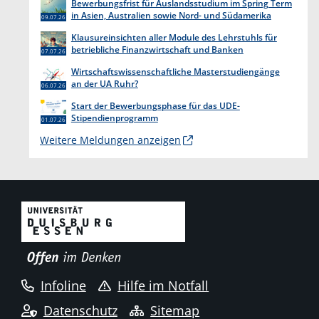
Bewerbungsfrist für Auslandsstudium im Spring Term
in Asien, Australien sowie Nord- und Südamerika
09.07.26
endet am 31. Juli 2026
Klausureinsichten aller Module des Lehrstuhls für
betriebliche Finanzwirtschaft und Banken
07.07.26
Wirtschaftswissenschaftliche Masterstudiengänge
an der UA Ruhr?
06.07.26
Start der Bewerbungsphase für das UDE-
Stipendienprogramm
01.07.26
Weitere Meldungen anzeigen
Infoline
Hilfe im Notfall
Datenschutz
Sitemap