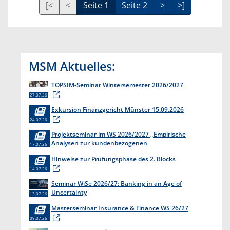
[<
<
Seite 1
Seite 2
>
>]
MSM Aktuelles:
TOPSIM-Seminar Wintersemester 2026/2027
27.07.26
Exkursion Finanzgericht Münster 15.09.2026
24.07.26
Projektseminar im WS 2026/2027 „Empirische
Analysen zur kundenbezogenen
17.07.26
Erkenntnisgewinnung “
Hinweise zur Prüfungsphase des 2. Blocks
14.07.26
Seminar WiSe 2026/27: Banking in an Age of
Uncertainty
13.07.26
Masterseminar Insurance & Finance WS 26/27
09.07.26