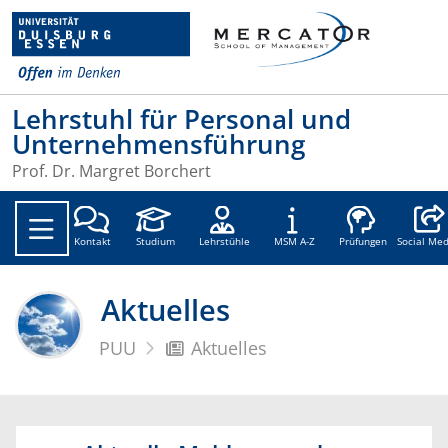
Lehrstuhl für Personal und
Unternehmensführung
Prof. Dr. Margret Borchert
Social
Kontakt
Studium
Lehrstühle
MSM A-Z
Prüfungen
Social Med
Aktuelles
PUU
Aktuelles