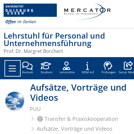
Lehrstuhl für Personal und
Unternehmensführung
Prof. Dr. Margret Borchert
Social
Kontakt
Studium
Lehrstühle
MSM A-Z
Prüfungen
Social Med
Aufsätze, Vorträge und
Videos
PUU
Transfer & Praxiskooperation
Aufsätze, Vorträge und Videos