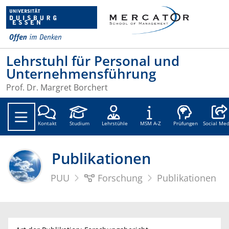
Lehrstuhl für Personal und
Unternehmensführung
Prof. Dr. Margret Borchert
Social
Kontakt
Studium
Lehrstühle
MSM A-Z
Prüfungen
Social Med
Publikationen
PUU
Forschung
Publikationen