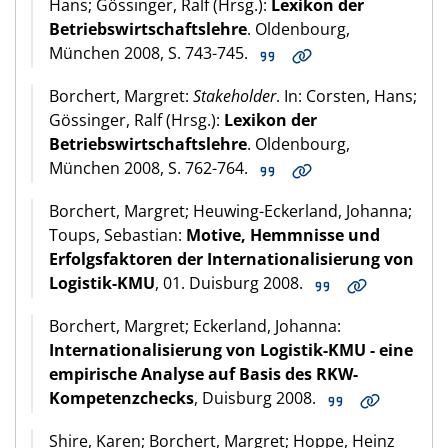
Hans; Gössinger, Ralf (Hrsg.):
Lexikon der
Betriebswirtschaftslehre
. Oldenbourg,
München 2008, S. 743-745.
Borchert, Margret:
Stakeholder
. In: Corsten, Hans;
Gössinger, Ralf (Hrsg.):
Lexikon der
Betriebswirtschaftslehre
. Oldenbourg,
München 2008, S. 762-764.
Borchert, Margret; Heuwing-Eckerland, Johanna;
Toups, Sebastian:
Motive, Hemmnisse und
Erfolgsfaktoren der Internationalisierung von
Logistik-KMU
, 01. Duisburg 2008.
Borchert, Margret; Eckerland, Johanna:
Internationalisierung von Logistik-KMU - eine
empirische Analyse auf Basis des RKW-
Kompetenzchecks
, Duisburg 2008.
Shire, Karen; Borchert, Margret; Hoppe, Heinz