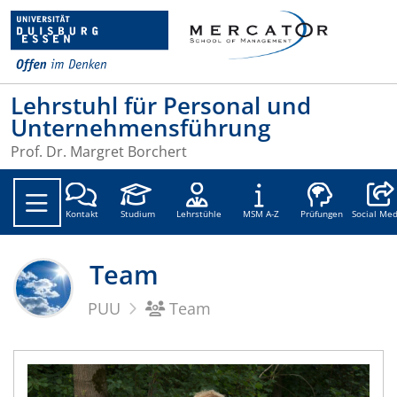
Lehrstuhl für Personal und
Unternehmensführung
Prof. Dr. Margret Borchert
Social
Kontakt
Studium
Lehrstühle
MSM A-Z
Prüfungen
Social Med
Team
PUU
Team