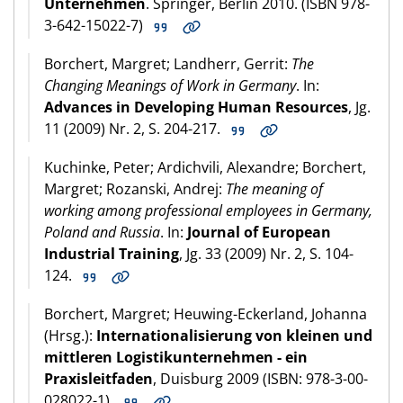
Unternehmen
. Springer, Berlin 2010. (ISBN 978-
3-642-15022-7)
Borchert, Margret; Landherr, Gerrit:
The
Changing Meanings of Work in Germany
. In:
Advances in Developing Human Resources
, Jg.
11 (2009) Nr. 2, S. 204-217.
Kuchinke, Peter; Ardichvili, Alexandre; Borchert,
Margret; Rozanski, Andrej:
The meaning of
working among professional employees in Germany,
Poland and Russia
. In:
Journal of European
Industrial Training
, Jg. 33 (2009) Nr. 2, S. 104-
124.
Borchert, Margret; Heuwing-Eckerland, Johanna
(Hrsg.):
Internationalisierung von kleinen und
mittleren Logistikunternehmen - ein
Praxisleitfaden
, Duisburg 2009 (ISBN: 978-3-00-
028022-1).