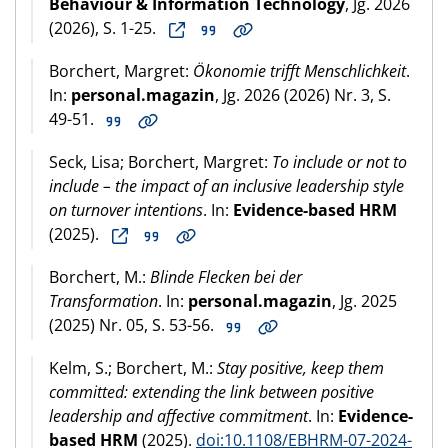
Behaviour & Information Technology
, Jg. 2026
(2026), S. 1-25.
Borchert, Margret:
Ökonomie trifft Menschlichkeit
.
In:
personal.magazin
, Jg. 2026 (2026) Nr. 3, S.
49-51.
Seck, Lisa; Borchert, Margret:
To include or not to
include – the impact of an inclusive leadership style
on turnover intentions
. In:
Evidence-based HRM
(2025).
Borchert, M.:
Blinde Flecken bei der
Transformation
. In:
personal.magazin
, Jg. 2025
(2025) Nr. 05, S. 53-56.
Kelm, S.; Borchert, M.:
Stay positive, keep them
committed: extending the link between positive
leadership and affective commitment
. In:
Evidence-
based HRM
(2025).
doi:10.1108/EBHRM-07-2024-