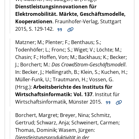
Dienstleistungsinnovationen für
Elektromobilität. Märkte, Geschäftsmodelle,
Kooperationen
. Fraunhofer-Verlag, Stuttgart
2015, S. 129-142.
Matzner; M.; Plenter; F.; Benthaus; S.;
Todenhöfer; L.; Fronc; S.; Wiget; V.; Löchte; M.;
Chasin; F.; Hoffen, Von; M.; Backhaus; K.; Becker;
J.; Borchert; M.:
Das CrowdStrom-Geschäftsmodell
.
In: Becker, J.; Hellingrath, B.; Klein, S.; Kuchen, H.;
Müller-Funk, U.; Trautmann, H.; Vossen, G.
(Hrsg.):
Arbeitsberichte des Instituts für
Wirtschaftsinformatik: Vol. 137
. Institut für
Wirtschaftsinformatik, Münster 2015.
Borchert, Margret; Breyer, Nina; Schmitz,
Gertrud; Schwarz, Anja; Schweinert, Carmen;
Thomas, Dominik; Wasem, Jürgen:
Dienstleistungsproduktivität in der