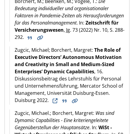
Borchert, M.; Beenken, M.; Vögele, T.:
Die
Bedeutung individueller und organisationaler
Faktoren in Pandemie-Zeiten als Herausforderungen
für das Personalmanagement
. In:
Zeitschrift für
Versicherungswesen
, Jg. 73 (2022) Nr. 10, S. 288-
292.
Zugcic, Michael; Borchert, Margret:
The Role of
Executive Directors’ Autonomous Motivation
and Creativity in Small and Medium-Sized
Enterprises’ Dynamic Capabilities
, 16.
Diskussionsbeitrag des Lehrstuhls für Personal
und Unternehmensführung, Mercator School of
Management, Universität Duisburg-Essen.
Duisburg 2022.
Zugcic, Michael.; Borchert, Margret:
Was sind
Dymamic Capabilities - Eine kriteriengeleitete
Gegenüberstellun der Hauptansätze
. In:
WiSt -