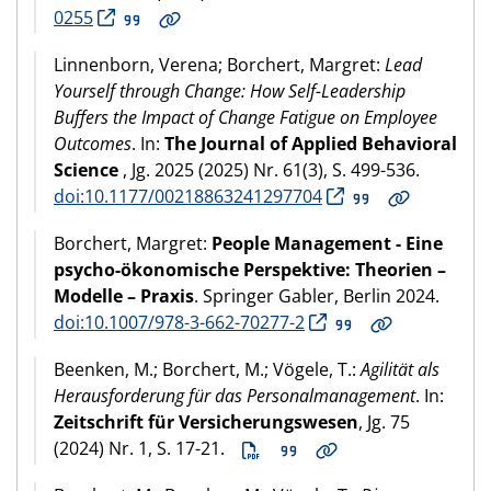
0255
Linnenborn, Verena; Borchert, Margret:
Lead
Yourself through Change: How Self-Leadership
Buffers the Impact of Change Fatigue on Employee
Outcomes
. In:
The Journal of Applied Behavioral
Science
, Jg. 2025 (2025) Nr. 61(3), S. 499-536.
doi:10.1177/00218863241297704
Borchert, Margret:
People Management - Eine
psycho-ökonomische Perspektive: Theorien –
Modelle – Praxis
. Springer Gabler, Berlin 2024.
doi:10.1007/978-3-662-70277-2
Beenken, M.; Borchert, M.; Vögele, T.:
Agilität als
Herausforderung für das Personalmanagement
. In:
Zeitschrift für Versicherungswesen
, Jg. 75
(2024) Nr. 1, S. 17-21.