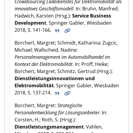
Crowdsourcing Ladedienstes für Elektromobilität als
innovatives Geschäftsmodell
. In: Bruhn, Manfred;
Hadwich, Karsten (Hrsg.):
Service Business
Development
. Springer Gabler, Wiesbaden
2018, S. 141-166.
Borchert, Margret; Schmidt, Katharina; Zugcic,
Michael; Wallscheid, Nadine:
Personalmanagement im Automobilhandel im
Kontext der Elektromobilität
. In: Proff, Heike;
Borchert, Margret; Schmitz, Gertrud (Hrsg.):
Dienstleistungsinnovationen und
Elektromobilität
. Springer Gabler, Wiesbaden
2018, S. 137-214.
Borchert, Margret:
Strategische
Personalentwicklung für Lösungsanbieter
. In:
Corsten, H.; Roth, S. (Hrsg.):
Dienstleistungsmanagement
. Vahlen,